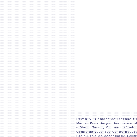
Royan
ST Georges de Didonne
ST
Mornac
Pons
Saujon
Beauvais-sur
d'Oléron
Tonnay Charente
Aérodr
Centre de vacances
Centre Equest
Ecole
Ecole de gendarmerie
Eglis