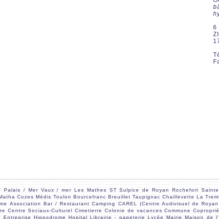
Gé
b
h
6
Z
1
T
F
 Palais / Mer
Vaux / mer
Les Mathes
ST Sulpice de Royan
Rochefort
Sainte
-Matha
Cozes
Médis
Toulon
Bourcefranc
Breuillet Taupignac
Chaillevette
La Trem
ome
Association
Bar / Restaurant
Camping
CAREL (Centre Audivisuel de Royan
re
Centre Sociaux-Culturel
Cimetierre
Colonie de vacances
Commune
Copropri
e
Entreprise
Hippodrome
Hopital
Librairie - papeterie
Lycée
Mairie
Maison de l