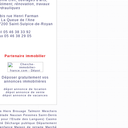
nie civil, ouvrages d'arts,
âtiment, rénovation, travaux
ydrauliques
 bis rue Henri Farman
I La Queue de l'Ane
7200 Saint-Sulpice-de-Royan
él 05 46 38 33 92
ax 05 46 38 29 05
Partenaire immobilier
Déposer gratuitement vos
annonces immobilières
dépot annonce de location
dépot annonce de vente
dépot annonce de vacances
s
Hiers Brouage
Talmont
Meschers
blade
Nauzan
Pessines
Saint-Denis
 pour l'Etude des Langues)
Casino
été
Décharge publique
Département
'enfance
Maison de retraite
Marché