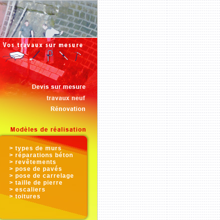
> types de murs
> réparations béton
> revêtements
> pose de pavés
> pose de carrelage
> taille de pierre
> escaliers
> toitures