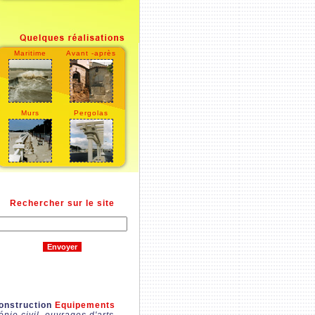
Maritime
Avant -après
Murs
Pergolas
Rechercher sur le site
onstruction
Equipements