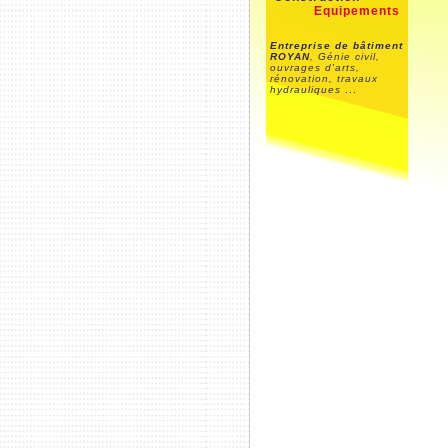
Equipements
Entreprise de bâtiment
ROYAN
, Génie civil,
ouvrages d'arts,
rénovation, travaux
hydrauliques
...