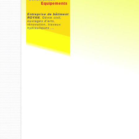
Equipements
Entreprise de bâtiment
ROYAN
, Génie civil,
ouvrages d'arts,
rénovation, travaux
hydrauliques
...