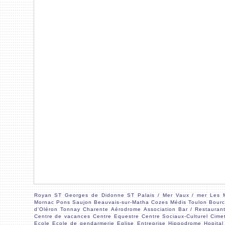
Royan
ST Georges de Didonne
ST Palais / Mer
Vaux / mer
Les 
Mornac
Pons
Saujon
Beauvais-sur-Matha
Cozes
Médis
Toulon
Bourc
d'Oléron
Tonnay Charente
Aérodrome
Association
Bar / Restauran
Centre de vacances
Centre Equestre
Centre Sociaux-Culturel
Cimet
Ecole
Ecole de gendarmerie
Eglise
Entreprise
Hippodrome
Hopital