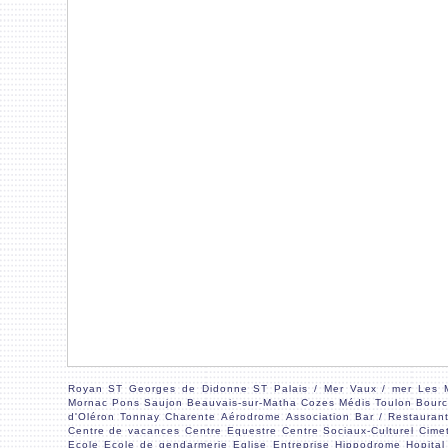
Royan
ST Georges de Didonne
ST Palais / Mer
Vaux / mer
Les 
Mornac
Pons
Saujon
Beauvais-sur-Matha
Cozes
Médis
Toulon
Bourc
d'Oléron
Tonnay Charente
Aérodrome
Association
Bar / Restauran
Centre de vacances
Centre Equestre
Centre Sociaux-Culturel
Cimet
Ecole
Ecole de gendarmerie
Eglise
Entreprise
Hippodrome
Hopital