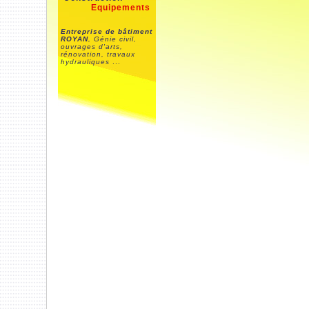
Equipements
Entreprise de bâtiment
ROYAN
, Génie civil,
ouvrages d'arts,
rénovation, travaux
hydrauliques
...