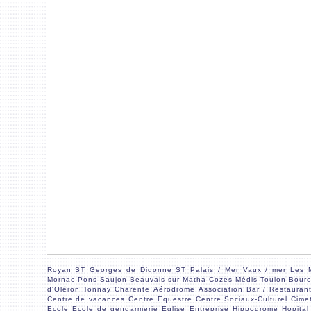
Royan
ST Georges de Didonne
ST Palais / Mer
Vaux / mer
Les 
Mornac
Pons
Saujon
Beauvais-sur-Matha
Cozes
Médis
Toulon
Bourc
d'Oléron
Tonnay Charente
Aérodrome
Association
Bar / Restauran
Centre de vacances
Centre Equestre
Centre Sociaux-Culturel
Cimet
Ecole
Ecole de gendarmerie
Eglise
Entreprise
Hippodrome
Hopital