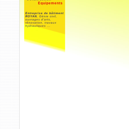
Equipements
Entreprise de bâtiment
ROYAN
, Génie civil,
ouvrages d'arts,
rénovation, travaux
hydrauliques
...